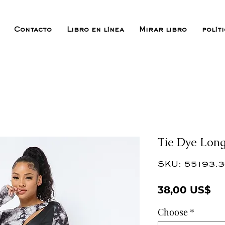
Contacto
Libro en línea
Mirar libro
polít
Tie Dye Long
SKU: 55193.
Pr
38,00 US$
Choose
*