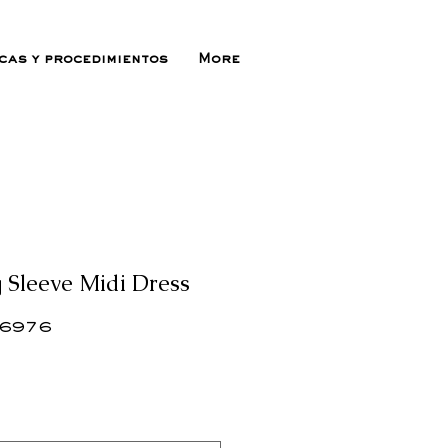
icas y procedimientos
More
 Sleeve Midi Dress
36976
ecio