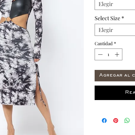
Elegir
Select Size
*
Elegir
Cantidad
*
Agregar al c
Rea