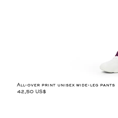
All-over print unisex wide-leg pants
Precio
42,50 US$