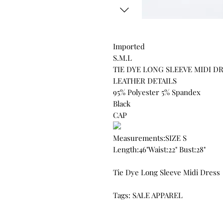
Imported
S.M.L
TIE DYE LONG SLEEVE MIDI D
LEATHER DETAILS
95% Polyester 5% Spandex
Black
CAP
Measurements:SIZE S
Length:46"Waist:22" Bust:28"
Tie Dye Long Sleeve Midi Dress
Tags: SALE APPAREL