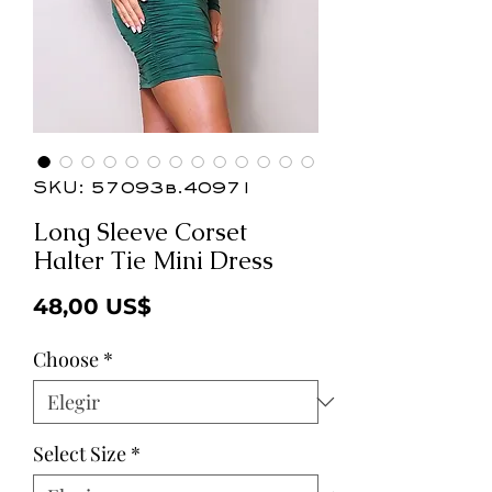
SKU: 57093b.40971
Long Sleeve Corset
Halter Tie Mini Dress
Precio
48,00 US$
Choose
*
Select Size
*