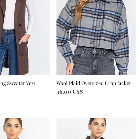
ong Sweater Vest
Wool Plaid Oversized Crop Jacket
sta rápida
Vista rápida
Precio
36,00 US$