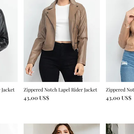
 Jacket
Zippered Notch Lapel Rider Jacket
Zippered Not
Vista rápida
Vi
Precio
Precio
43,00 US$
43,00 US$