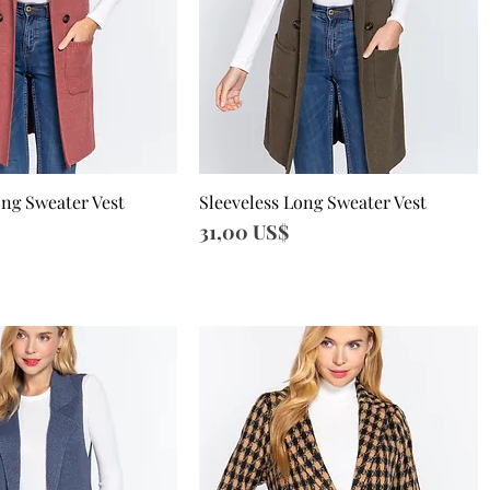
ong Sweater Vest
Sleeveless Long Sweater Vest
sta rápida
Vista rápida
Precio
31,00 US$