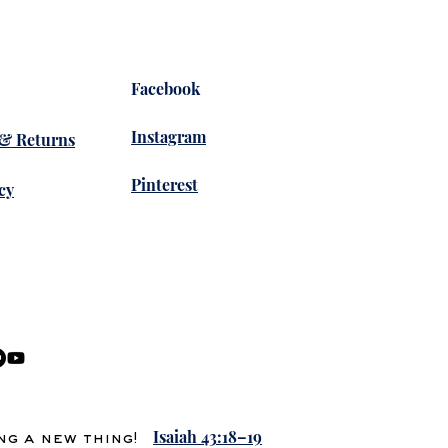
Facebook
Instagram
 & Returns
Pinterest
cy
Isaiah 43:18–19
ing a new thing!