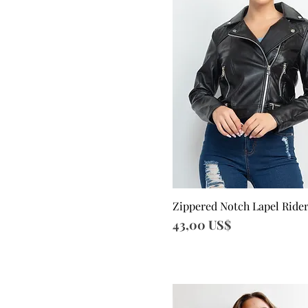
Zippered Notch Lapel Rider
Vista rápida
Precio
43,00 US$