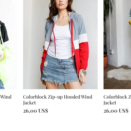
 Wind
Colorblock Zip-up Hooded Wind
Colorblock 
Vista rápida
Vi
Jacket
Jacket
Precio
Precio
26,00 US$
26,00 US$