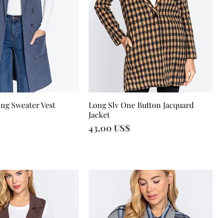
ong Sweater Vest
Long Slv One Button Jacquard
sta rápida
Vista rápida
Jacket
Precio
43,00 US$