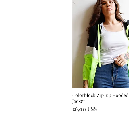
Colorblock Zip-up Hooded
Vista rápida
Jacket
Precio
26,00 US$