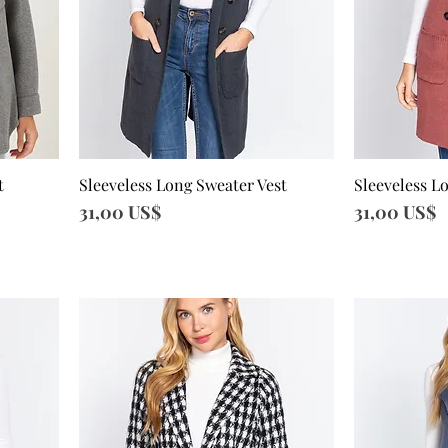
t
Sleeveless Long Sweater Vest
Sleeveless L
Vista rápida
Vi
Precio
Precio
31,00 US$
31,00 US$