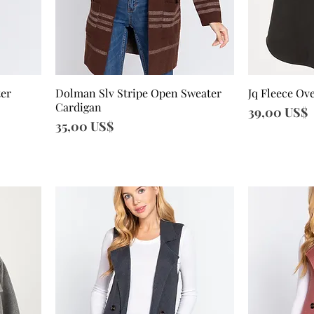
ter
Dolman Slv Stripe Open Sweater
Jq Fleece Ov
Vista rápida
Vi
Cardigan
Precio
39,00 US$
Precio
35,00 US$