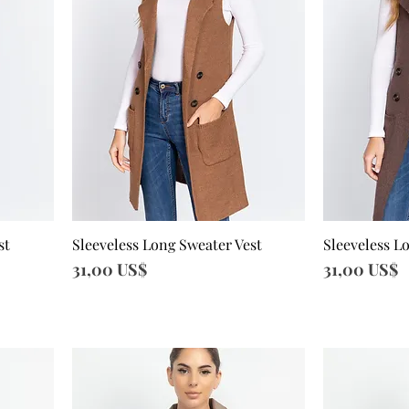
st
Sleeveless Long Sweater Vest
Sleeveless L
Vista rápida
Vi
Precio
Precio
31,00 US$
31,00 US$