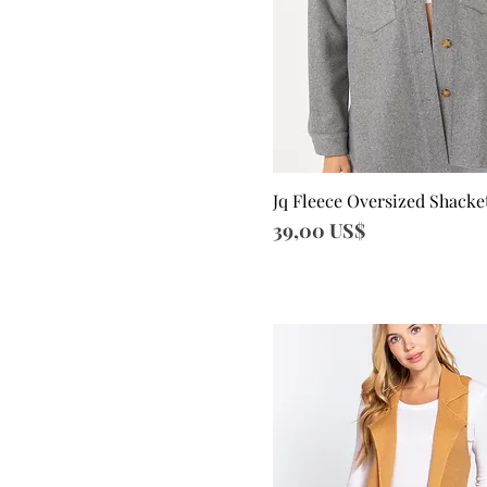
Jq Fleece Oversized Shacke
Vista rápida
Precio
39,00 US$