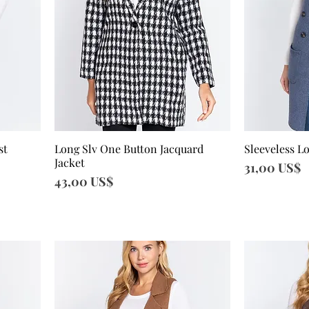
st
Long Slv One Button Jacquard
Sleeveless L
Vista rápida
Vi
Jacket
Precio
31,00 US$
Precio
43,00 US$