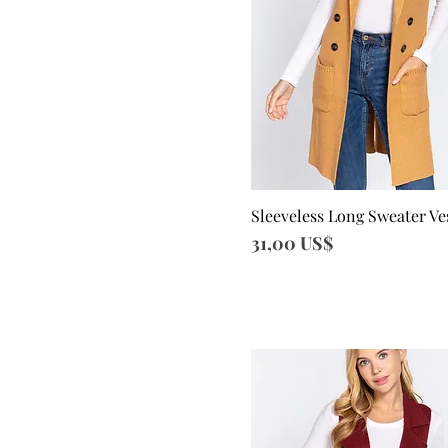
Sleeveless Long Sweater Ve
Vista rápida
Precio
31,00 US$