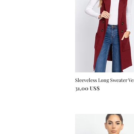
Sleeveless Long Sweater Ve
Vista rápida
Precio
31,00 US$