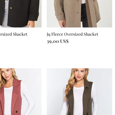
ersized Shacket
Jq Fleece Oversized Shacket
sta rápida
Vista rápida
Precio
39,00 US$