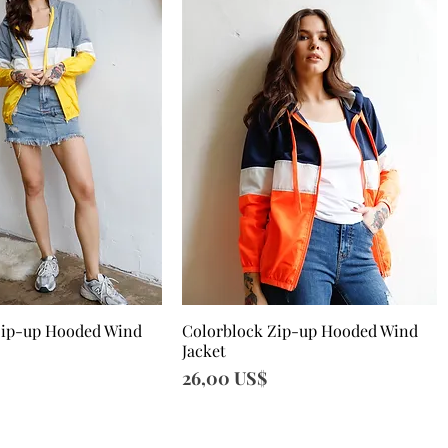
Zip-up Hooded Wind
Colorblock Zip-up Hooded Wind
sta rápida
Vista rápida
Jacket
Precio
26,00 US$