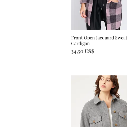
L
M
S
XL
Front Open Jacquard Swea
Vista rápida
Cardigan
Precio
34,50 US$