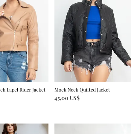
ch Lapel Rider Jacket
Mock Neck Quilted Jacket
sta rápida
Vista rápida
Precio
45,00 US$