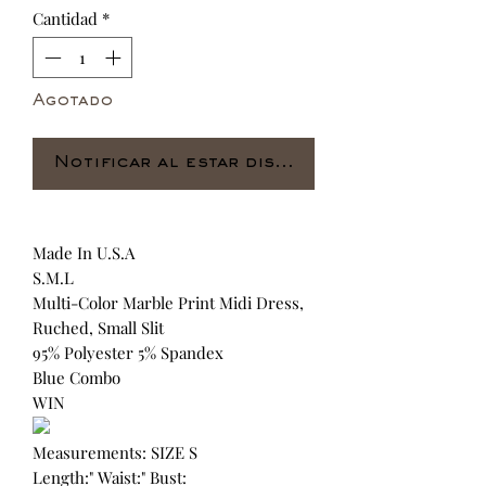
Cantidad
*
Agotado
Notificar al estar disponible
Made In U.S.A
S.M.L
Multi-Color Marble Print Midi Dress,
Ruched, Small Slit
95% Polyester 5% Spandex
Blue Combo
WIN
Measurements: SIZE S
Length:" Waist:" Bust: