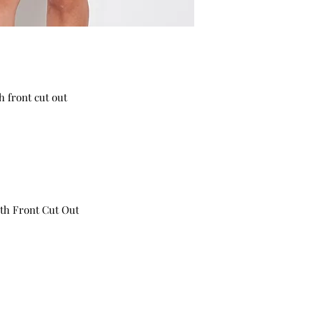
h front cut out
ith Front Cut Out