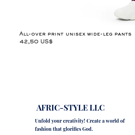
All-over print unisex wide-leg pants
Precio
42,50 US$
AFRIC-STYLE LLC
Unfold your creativity! Create a world of
fashion that glorifies God.