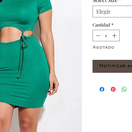
Select Size
*
Elegir
Cantidad
*
Agotado
Notificar a