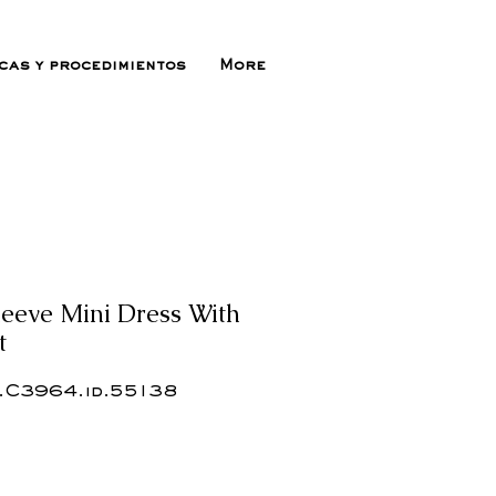
icas y procedimientos
More
Sleeve Mini Dress With
t
.C3964.id.55138
ecio