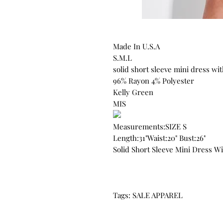
Made In U.S.A
S.M.L
solid short sleeve mini dress wit
96% Rayon 4% Polyester
Kelly Green
MIS
Measurements:SIZE S
Length:31"Waist:20" Bust:26"
Solid Short Sleeve Mini Dress W
Tags: SALE APPAREL