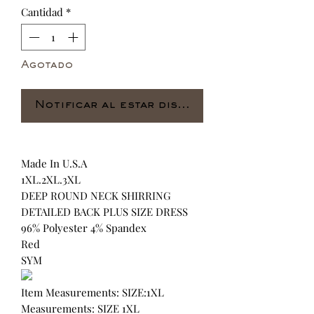
Cantidad
*
Agotado
Notificar al estar disponible
Made In U.S.A
1XL.2XL.3XL
DEEP ROUND NECK SHIRRING
DETAILED BACK PLUS SIZE DRESS
96% Polyester 4% Spandex
Red
SYM
Item Measurements: SIZE:1XL
Measurements: SIZE 1XL