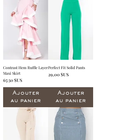
Contrast Hem Ruffle Layer
Perfect Fit Solid Pants
Maxi Skirt
Prix
29,00 $US
Prix
67,50 $US
Ajouter
Ajouter
au panier
au panier