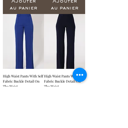
Ajouter
Ajouter
au panier
au panier
High Waist Pants With Self
High Waist Pants With Self
Fabric Buckle Detail On
Fabric Buckle Detail On
The Waist
The Waist
Prix
Prix
51,00 $US
51,00 $US
Ajouter
Ajouter
au panier
au panier