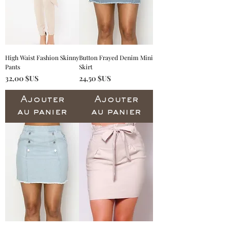
High Waist Fashion Skinny
Button Frayed Denim Mini
Pants
Skirt
Prix
Prix
32,00 $US
24,50 $US
Ajouter
Ajouter
au panier
au panier