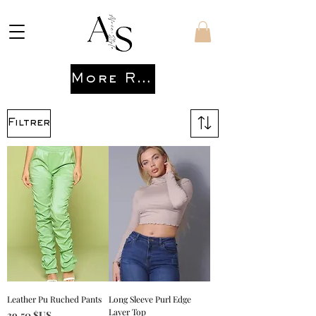
More Ready to wear
Filtrer
Leather Pu Ruched Pants
Long Sleeve Purl Edge
Layer Top
Prix
39,50 $US