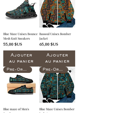
Blue Maze Unisex Bounce
Bassoul Unisex Bomber
Mesh Knit Sneakers
Jacket
Prix
Prix
55,00 $US
65,00 $US
Ajouter
Ajouter
au panier
au panier
Pre-Order
Pre-Order
Blue maze of Men's
Blue Maze Unisex Bomber