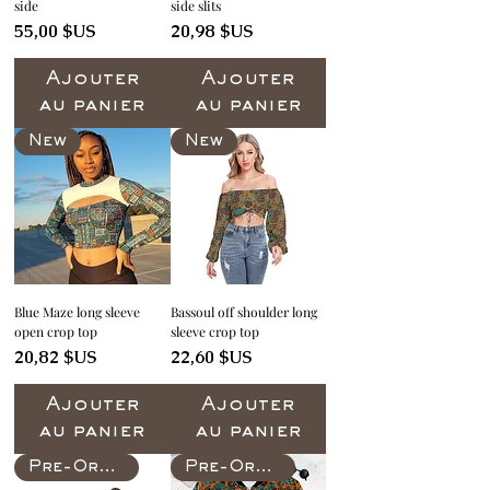
side
side slits
Prix
Prix
55,00 $US
20,98 $US
Ajouter
Ajouter
au panier
au panier
New
New
Blue Maze long sleeve
Bassoul off shoulder long
open crop top
sleeve crop top
Prix
Prix
20,82 $US
22,60 $US
Ajouter
Ajouter
au panier
au panier
Pre-Order
Pre-Order