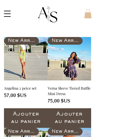
New Arrival
New Arrival
Angelina 2 peice set
Verna Sleeve Tiered Ruffle
Mini Dress
Prix
57,00 $US
Prix
75,00 $US
Ajouter
Ajouter
au panier
au panier
New Arrival
New Arrival