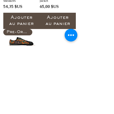
Sneakers
Jacket
Prix
Prix
54,35 $US
65,00 $US
Ajouter
Ajouter
au panier
au panier
Pre-Order
Bassol of Women's
Sneakers
Prix
55,00 $US
Ajouter
au panier