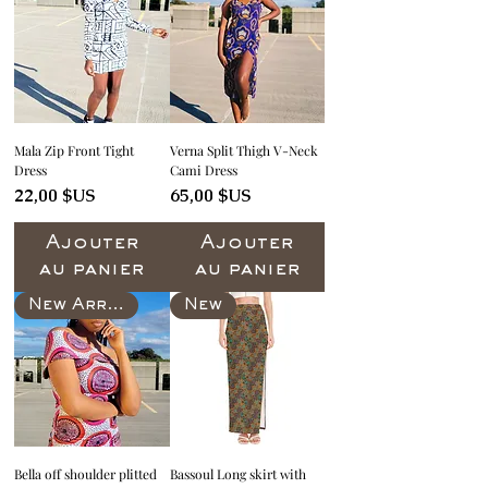
Mala Zip Front Tight
Verna Split Thigh V-Neck
Dress
Cami Dress
Prix
Prix
22,00 $US
65,00 $US
Ajouter
Ajouter
au panier
au panier
New Arrival
New
Bella off shoulder plitted
Bassoul Long skirt with