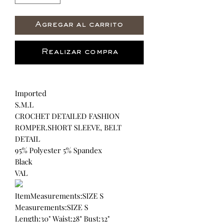
Agregar al carrito
Realizar compra
Imported
S.M.L
CROCHET DETAILED FASHION
ROMPER.SHORT SLEEVE, BELT
DETAIL
95% Polyester 5% Spandex
Black
VAL
ItemMeasurements:SIZE S
Measurements:SIZE S
Length:30" Waist:28" Bust:32"