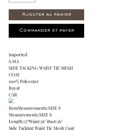
Ajouter au panier
Commander et payer
Imported
S.M.L
SIDE TACKING WAIST TIE MESH
COAT
100% Polyester
Royal
CAR
ItemMeasurements:SIZE S
Measurements:SIZE S
Length:37"Waist:36" Bust:36"
Side Tacking Waist Tie Mesh Coat