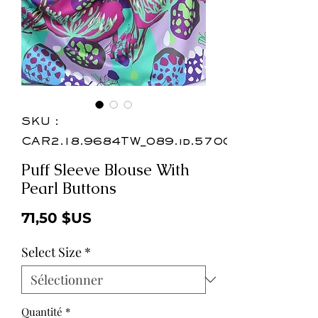
SKU :
CAR2.18.9684TW_089.id.57003a
Puff Sleeve Blouse With
Pearl Buttons
Prix
71,50 $US
Select Size
*
Quantité
*