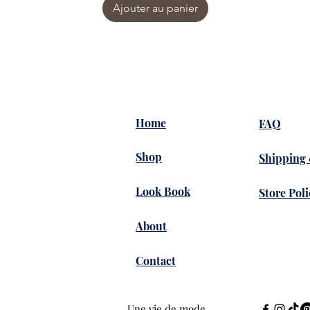
Ajouter au panier
Home
FAQ
Shop
Shipping
Look Book
Store Poli
About
Contact
Une vie de mode