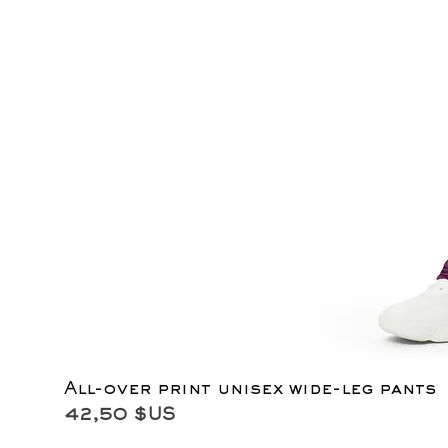
All-over print unisex wide-leg pants
Prix
42,50 $US