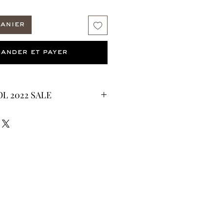
panier
ander et payer
L 2022 SALE
CURRENTLY ON SALE FOR UP TO
ES ARE FINAL*