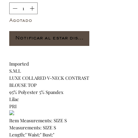
Agotado
Notificar al estar disponible
Imported
S.M.L
LUXE COLLARED V-NECK CONTRAST
BLOUSE TOP
95% Polyester 5% Spandex
Lilac
PRI
Item Measurements: SIZE S
Measurements: SIZE S
Length:" Waist:" Bust:"