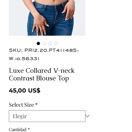
SKU: PRI2.20.PT41148S-
W.id.56331
Luxe Collared V-neck
Contrast Blouse Top
Precio
45,00 US$
Select Size
*
Cantidad
*