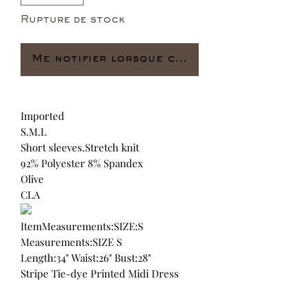
Rupture de stock
Me notifier lorsque cet article est dispo
Imported
S.M.L
Short sleeves.Stretch knit
92% Polyester 8% Spandex
Olive
CLA
ItemMeasurements:SIZE:S
Measurements:SIZE S
Length:34" Waist:26" Bust:28"
Stripe Tie-dye Printed Midi Dress