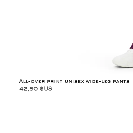
All-over print unisex wide-leg pants
Prix
42,50 $US