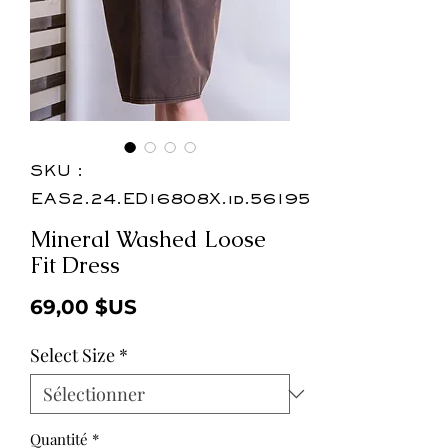
SKU :
EAS2.24.ED16808X.id.56195
Mineral Washed Loose
Fit Dress
Prix
69,00 $US
Select Size
*
Quantité
*