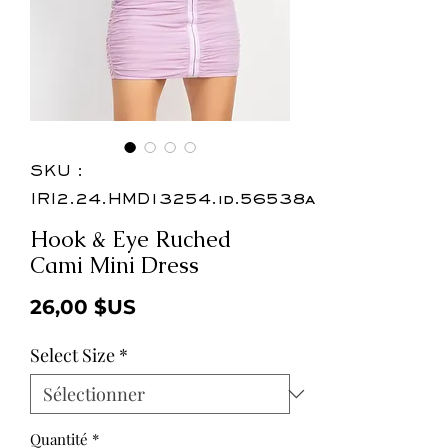
SKU :
IRI2.24.HMD13254.id.56538a
Hook & Eye Ruched
Cami Mini Dress
Prix
26,00 $US
Select Size
*
Quantité
*