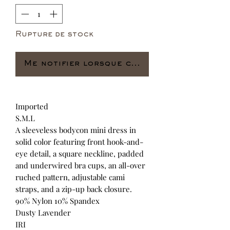
Rupture de stock
Me notifier lorsque cet article est dispo
Imported
S.M.L
A sleeveless bodycon mini dress in
solid color featuring front hook-and-
eye detail, a square neckline, padded
and underwired bra cups, an all-over
ruched pattern, adjustable cami
straps, and a zip-up back closure.
90% Nylon 10% Spandex
Dusty Lavender
IRI