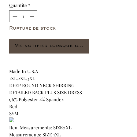
Quantité
*
Rupture de stock
Me notifier lorsque cet article est dispo
Made In U.S.A
1XL.2XL.3XL
DEEP ROUND NECK SHIRRING
DETAILED BACK PLUS SIZE DRESS
96% Polyester 4% Spandex
Red
SYM
Item Measurements: SIZE:1XL
Measurements: SIZE 1XL