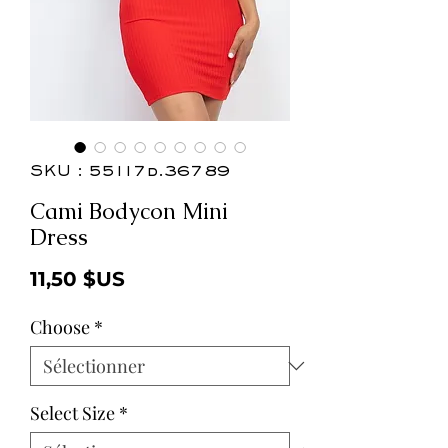
SKU : 55117d.36789
Cami Bodycon Mini
Dress
Prix
11,50 $US
Choose
*
Select Size
*